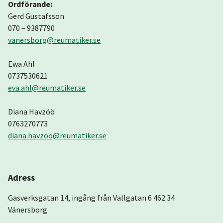
Ordförande:
Gerd Gustafsson
070 – 9387790
vanersborg@reumatiker.se
Ewa Ahl
0737530621
eva.ahl@reumatiker.se
Diana Havzöö
0763270773
diana.havzoo@reumatiker.se
Adress
Gasverksgatan 14, ingång från Vallgatan 6 462 34
Vänersborg